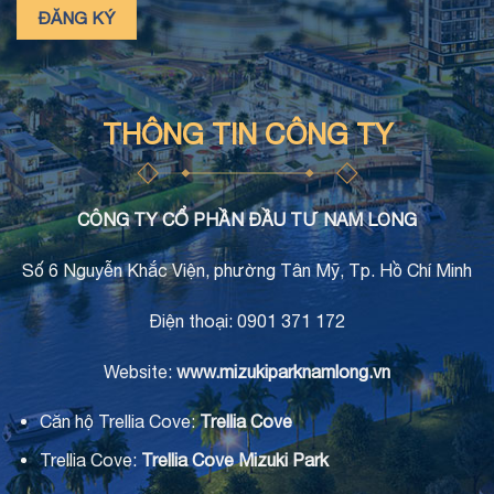
THÔNG TIN CÔNG TY
CÔNG TY CỔ PHẦN ĐẦU TƯ NAM LONG
Số 6 Nguyễn Khắc Viện, phường Tân Mỹ, Tp. Hồ Chí Minh
Điện thoại: 0901 371 172
Website:
www.mizukiparknamlong.vn
Căn hộ Trellia Cove:
Trellia Cove
Trellia Cove:
Trellia Cove Mizuki Park