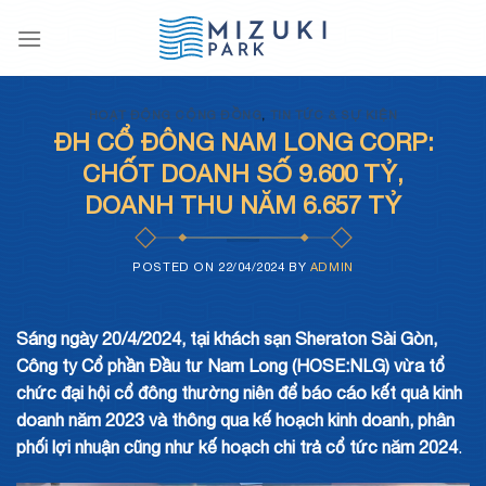
Skip
to
content
HOẠT ĐỘNG CỘNG ĐỒNG
,
TIN TỨC & SỰ KIỆN
ĐH CỔ ĐÔNG NAM LONG CORP:
CHỐT DOANH SỐ 9.600 TỶ,
DOANH THU NĂM 6.657 TỶ
POSTED ON
22/04/2024
BY
ADMIN
Sáng ngày 20/4/2024, tại khách sạn Sheraton Sài Gòn,
Công ty Cổ phần Đầu tư Nam Long (HOSE:NLG) vừa tổ
chức đại hội cổ đông thường niên để báo cáo kết quả kinh
doanh năm 2023 và thông qua kế hoạch kinh doanh, phân
phối lợi nhuận cũng như kế hoạch chi trả cổ tức năm 2024
.