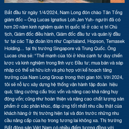
Bắt đầu từ ngày 1/4/2024, Nam Long đón chào Tân Tổng
giám đốc – Ông Lucas Ignatius Loh Jen Yuh- người đã có
hơn 20 năm kinh nghiệm quản trị quốc tế ở các vị trí Chủ
tịch, Giám đốc điều hành, Giám đốc đầu tư và quản lý đầu
tư tại các Tập đoàn lớn như Capitaland, Hopson, Temasek
Holding… tại thị trường Singapore và Trung Quốc. Ông
Lucas chia sẻ: “Thế mạnh của tôi ở khía cạnh tư duy chiến
lược và kinh nghiệm trong lĩnh vực Đầu tư; mua bán và sáp
nhập có thể sẽ hữu ích và phù hợp với kế hoạch tăng
trưởng của Nam Long Group trong thời gian tới. Với 2024,
tôi sẽ nỗ lực xây dựng hệ thống vận hành tập đoàn hiệu
quả; tăng cường cấu trúc vốn và nâng cao khả năng huy
động vốn; cũng như hoàn thiện và nâng cao chất lượng sản
phẩm ở các phân khúc, đáp ứng tốt nhất nhu cầu thật của
khách hàng ở thị trường hiện tại và đón trước những nhu
cầu nâng cấp của họ trong tương lai không xa. Thị trường
Bất động sản Việt Nam có nhiều điểm tương đồng với