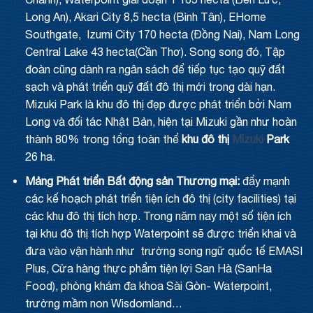
Long An), Akari City 8,5 hecta (Bình Tân), EHome
Southgate, Izumi City 170 hecta (Đồng Nai), Nam Long
Central Lake 43 hecta(Cần Thơ). Song song đó, Tập
đoàn cũng dành ra ngân sách để tiếp tục tạo quỹ đất
sạch và phát triển quỹ đất đô thị mới trong dài hạn.
Mizuki Park là khu đô thị đẹp được phát triển bởi Nam
Long và đối tác Nhật Bản, hiện tại Mizuki gần như hoàn
thành 80% trong tổng toàn thể
khu đô thị
Mizuki
Park
26 ha.
Mảng Phát triển Bất động sản Thương mại:
đẩy mạnh
các kế hoạch phát triển tiện ích đô thị (city facilities) tại
các khu đô thị tích hợp. Trong năm nay một số tiện ích
tại khu đô thị tích hợp Waterpoint sẽ được triển khai và
đưa vào vận hành như trường song ngữ quốc tế EMASI
Plus, Cửa hàng thực phẩm tiện lợi San Hà (SanHa
Food), phòng khám đa khoa Sài Gòn- Waterpoint,
trường mầm non Wisdomland…