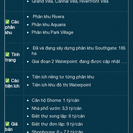
Grand Villa, Cannal Villa, Riverfront Villa
Phân khu Rivera
Các
Phân khu Aquaria
phân
Phân khu Park Village
khu
Đã và đang xây dựng phân khu Southgate: 165
ha
Tình
trạng
Giai đoạn 2 Waterpoint: đang được cập nhật ….
Tiện ích riêng tư từng phân khu
Các
Tiện ích khu đô thị Waterpoint
tiện ích
Căn hộ Ehome: 1 tỷ/căn
Nhà phố vườn: 3,3 tỷ/căn
Biệt thự song lập: 6 tỷ/căn
Biệt thự đơn lập: 9 tỷ/căn
Giá
bán
Shophouse: 6 – 7,2 tỷ/căn