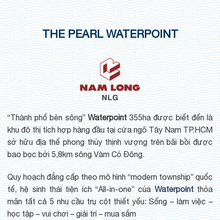
THE PEARL WATERPOINT
“Thành phố bên sông”
Waterpoint
355ha được biết đến là
khu đô thị tích hợp hàng đầu tại cửa ngõ Tây Nam TP.HCM
sở hữu địa thế phong thủy thịnh vượng trên bãi bồi được
bao bọc bởi 5,8km sông Vàm Cỏ Đông.
Quy hoạch đẳng cấp theo mô hình “modern township” quốc
tế, hệ sinh thái tiện ích “All-in-one” của
Waterpoint
thỏa
mãn tất cả 5 nhu cầu trụ cột thiết yếu: Sống – làm việc –
học tập – vui chơi – giải trí – mua sắm