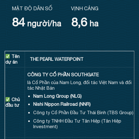
MẬT ĐỘ DÂN SỐ
VỊNH CẢNG
84
8,6
người/ha
ha
Tên
THE PEARL WATERPOINT
dự án
CÔNG TY CỔ PHẦN SOUTHGATE
là Cổ Phần của Nam Long, đối tác Việt Nam và đối
tác Nhật Bản
Nam Long Group (NLG)
Chủ
Nishi Nippon Railroad (NNR)
đầu tư
Công ty Cổ Phần Đầu Tư Thái Bình (TBS Group)
Công ty TNHH Đầu Tư Tân Hiệp (Tân Hiệp
Investment)