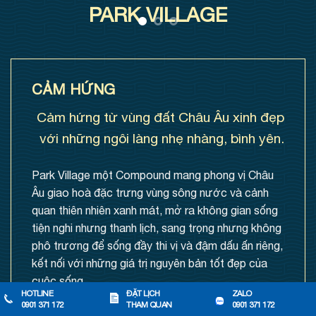
PARK VILLAGE
CẢM HỨNG
Cảm hứng từ vùng đất Châu Âu xinh đẹp
với những ngôi làng nhẹ nhàng, bình yên.
Park Village một Compound mang phong vị Châu
Âu giao hoà đặc trưng vùng sông nước và cảnh
quan thiên nhiên xanh mát, mở ra không gian sống
tiện nghi nhưng thanh lịch, sang trọng nhưng không
phô trương để sống đầy thi vị và đậm dấu ấn riêng,
kết nối với những giá trị nguyên bản tốt đẹp của
cuộc sống.
HOTLINE
ĐẶT LỊCH
ZALO
0901 371 172
THAM QUAN
0901 371 172