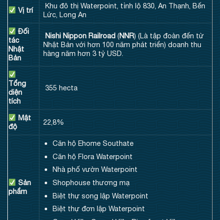
Khu đô thị Waterpoint, tỉnh lộ 830, An Thạnh, Bến
Vị trí
Lức, Long An
Đối
Nishi Nippon Railroad
(
NNR
) (Là tập đoàn đến từ
tác
Nhật Bản với hơn 100 năm phát triển) doanh thu
Nhật
hàng năm hơn 3 tỷ USD.
Bản
Tổng
355 hecta
diện
tích
Mật
22,8%
độ
Căn hộ Ehome Southate
Căn hộ Flora Waterpoint
Nhà phố vườn Waterpoint
Shophouse thương mạ
Sản
phẩm
Biệt thự song lập Waterpoint
Biệt thự đơn lập Waterpoint