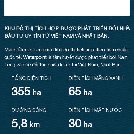
KHU ĐÔ THỊ TÍCH HỢP ĐƯỢC PHÁT TRIỂN BỞI NHÀ
ĐẦU TƯ UY TÍN TỪ VIỆT NAM VÀ NHẬT BẢN.
Mang tầm vóc của một khu đô thị tích hợp theo tiêu chuẩn
quốc tế.
Waterpoint
là tâm huyết được phát triển bởi Nam
Long và các đối tác chiến lược tại Việt Nam, Nhật Bản.
TỔNG DIỆN TÍCH
DIỆN TÍCH MÃNG XANH
355
65
ha
ha
ĐƯỜNG SÔNG
DIỆN TÍCH MẶT NƯỚC
5,8
30
km
ha