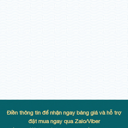
Điền thông tin để nhận ngay bảng giá và hỗ trợ
đặt mua ngay qua Zalo/Viber