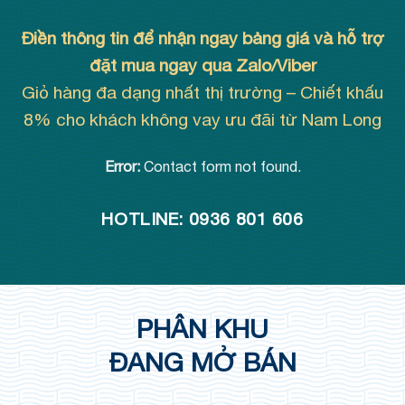
Điền thông tin để nhận ngay bảng giá và hỗ trợ
đặt mua ngay qua Zalo/Viber
Giỏ hàng đa dạng nhất thị trường – Chiết khấu
8% cho khách không vay ưu đãi từ Nam Long
Error:
Contact form not found.
HOTLINE: 0936 801 606
PHÂN KHU
ĐANG MỞ BÁN