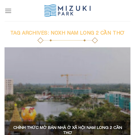
Skip
to
content
TAG ARCHIVES:
NOXH NAM LONG 2 CẦN THƠ
CHÍNH THỨC MỞ BÁN NHÀ Ở XÃ HỘI NAM LONG 2 CẦN
THƠ