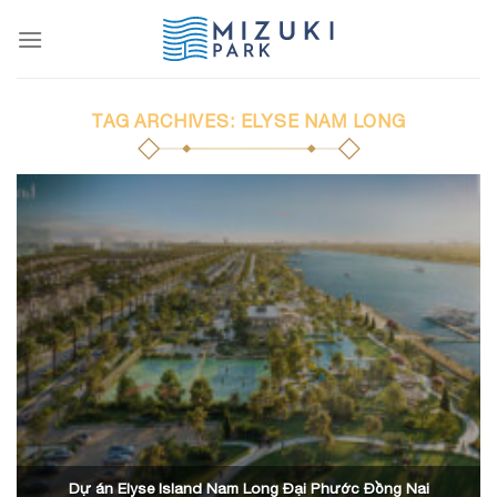
Skip
to
content
TAG ARCHIVES:
ELYSE NAM LONG
Dự án Elyse Island Nam Long Đại Phước Đồng Nai