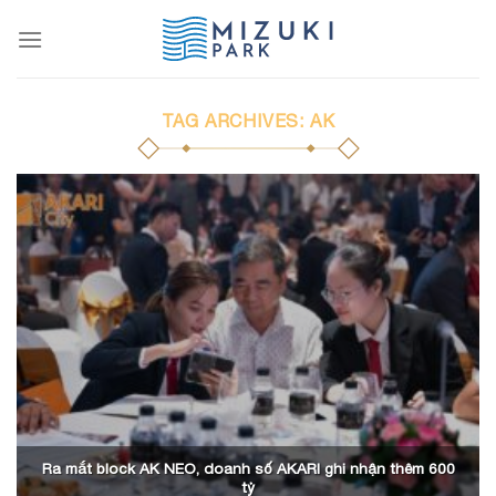
Skip
to
content
TAG ARCHIVES:
AK
Ra mắt block AK NEO, doanh số AKARI ghi nhận thêm 600
tỷ