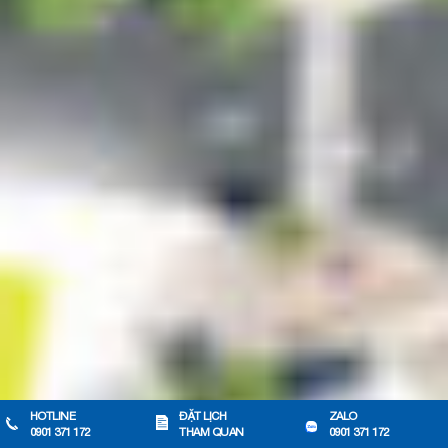
HOTLINE
ĐẶT LỊCH
ZALO
0901 371 172
THAM QUAN
0901 371 172