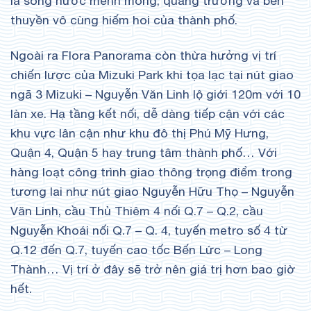
là sông nước mênh mông, quảng trường và bến
thuyền vô cùng hiếm hoi của thành phố.
Ngoài ra Flora Panorama còn thừa hưởng vị trí
chiến lược của Mizuki Park khi tọa lạc tại nút giao
ngã 3 Mizuki – Nguyễn Văn Linh lộ giới 120m với 10
làn xe. Hạ tầng kết nối, dễ dàng tiếp cận với các
khu vực lân cận như khu đô thị Phú Mỹ Hưng,
Quận 4, Quận 5 hay trung tâm thành phố… Với
hàng loạt công trình giao thông trọng điểm trong
tương lai như nút giao Nguyễn Hữu Thọ – Nguyễn
Văn Linh, cầu Thủ Thiêm 4 nối Q.7 – Q.2, cầu
Nguyễn Khoái nối Q.7 – Q. 4, tuyến metro số 4 từ
Q.12 đến Q.7, tuyến cao tốc Bến Lức – Long
Thành… Vị trí ở đây sẽ trở nên giá trị hơn bao giờ
hết.